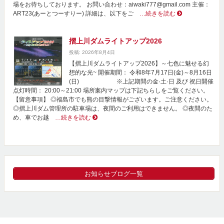
場をお待ちしております。 お問い合わせ：aiwaki777@gmail.com 主催：
ART23(あーとつーすりー) 詳細は、以下をご
…続きを読む
摺上川ダムライトアップ2026
投稿: 2026年8月4日
【摺上川ダムライトアップ2026】～七色に魅せる幻
想的な光~ 開催期間： 令和8年7月17日(金)～8月16日
(日) ※上記期間の金·土·日 及び 祝日開催
点灯時間： 20:00～21:00 場所案内マップは下記ちらしをご覧ください。
【留意事項】 ◎福島市でも熊の目撃情報がございます。ご注意ください。
◎摺上川ダム管理所の駐車場は、夜間のご利用はできません。 ◎夜間のた
め、車でお越
…続きを読む
お知らせブログ一覧