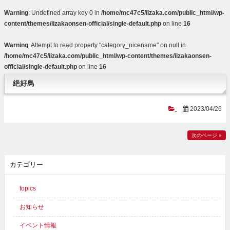
Warning
: Undefined array key 0 in
/home/mc47c5/iizaka.com/public_html/wp-
content/themes/iizakaonsen-official/single-default.php
on line
16
Warning
: Attempt to read property "category_nicename" on null in
/home/mc47c5/iizaka.com/public_html/wp-content/themes/iizakaonsen-
official/single-default.php
on line
16
絶好鳥
2023/04/26
次のページ »
カテゴリー
topics
お知らせ
イベント情報