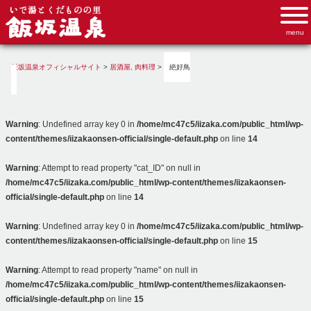
飯坂温泉オフィシャルサイト
>
居酒屋
,
肉料理
>
絶好鳥
Warning
: Undefined array key 0 in
/home/mc47c5/iizaka.com/public_html/wp-
content/themes/iizakaonsen-official/single-default.php
on line
14
Warning
: Attempt to read property "cat_ID" on null in
/home/mc47c5/iizaka.com/public_html/wp-content/themes/iizakaonsen-
official/single-default.php
on line
14
Warning
: Undefined array key 0 in
/home/mc47c5/iizaka.com/public_html/wp-
content/themes/iizakaonsen-official/single-default.php
on line
15
Warning
: Attempt to read property "name" on null in
/home/mc47c5/iizaka.com/public_html/wp-content/themes/iizakaonsen-
official/single-default.php
on line
15