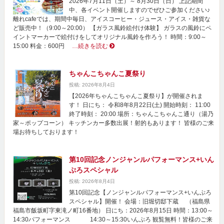
2026年7月11日（土）～ 8月30日（日） 上記期間
中、各イベント開催しますのでぜひご参加ください♪
離れcafeでは、期間中毎日、アイスコーヒー・ジュース・アイス・雑貨な
ど販売中！（9:00～20:00） 【ガラス風鈴絵付け体験】 ガラスの風鈴にペ
イントマーカーで絵付けをしてオリジナル風鈴を作ろう！ 時間：9:00～
15:00 料金：600円
…続きを読む
ちゃんこちゃんこ夏祭り
投稿: 2026年8月4日
【2026年ちゃんこちゃんこ夏祭り】が開催されま
す！ 日にち： 令和8年8月22日(土) 開始時刻： 11:00
終了時刻： 20:00 場所：ちゃんこちゃんこ通り（湯乃
家～ポップコーン） キッチンカー多数出展！射的もあります！ 皆様のご来
場お待ちしております！
第10回記念ノンジャンルパフォーマンス+いん
ぷろスペシャル
投稿: 2026年8月4日
第10回記念【ノンジャンルパフォーマンス+いんぷろ
スペシャル】開催！ 会場：旧堀切邸下蔵 （福島県
福島市飯坂町字東滝ノ町16番地） 日にち：2026年8月15日 時間：13:00～
14:30パフォーマンス 14:30～15:30いんぷろ 観覧無料！皆様のご来