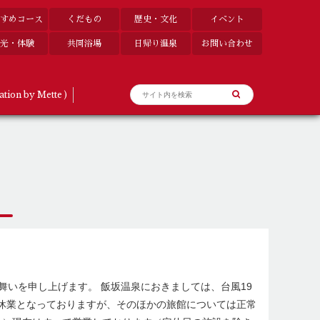
すめコース
くだもの
歴史・文化
イベント
光・体験
共同浴場
日帰り温泉
お問い合わせ
ation by Mette )
舞いを申し上げます。 飯坂温泉におきましては、台風19
休業となっておりますが、そのほかの旅館については正常