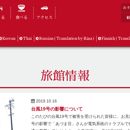
おす
まる
食べる
アクセス
観
Korean
Thai
Russian ( Translation by Rina )
Finnish ( Transl
旅館情報
2019.10.16
台風19号の影響について
このたびの台風19号で被害を受けられた皆様に、お見
号の影響で「あづま荘」さんが電気系統のトラブルで