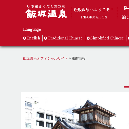
飯坂温泉へようこそ！
泊
INFORMATION
Language
English
Traditional Chinese
Simplified Chinese
飯坂温泉オフィシャルサイト
>
旅館情報