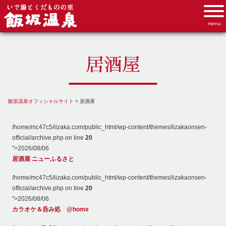
居酒屋
飯坂温泉オフィシャルサイト
>
居酒屋
/home/mc47c5/iizaka.com/public_html/wp-content/themes/iizakaonsen-
official/archive.php on line
20
">
2026/08/06
居酒屋 ニューふるさと
/home/mc47c5/iizaka.com/public_html/wp-content/themes/iizakaonsen-
official/archive.php on line
20
">
2026/08/06
カラオケ＆呑み処 @home