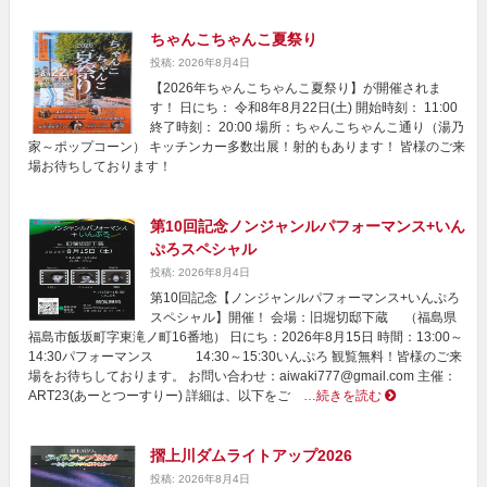
ちゃんこちゃんこ夏祭り
投稿: 2026年8月4日
【2026年ちゃんこちゃんこ夏祭り】が開催されま
す！ 日にち： 令和8年8月22日(土) 開始時刻： 11:00
終了時刻： 20:00 場所：ちゃんこちゃんこ通り（湯乃
家～ポップコーン） キッチンカー多数出展！射的もあります！ 皆様のご来
場お待ちしております！
第10回記念ノンジャンルパフォーマンス+いん
ぷろスペシャル
投稿: 2026年8月4日
第10回記念【ノンジャンルパフォーマンス+いんぷろ
スペシャル】開催！ 会場：旧堀切邸下蔵 （福島県
福島市飯坂町字東滝ノ町16番地） 日にち：2026年8月15日 時間：13:00～
14:30パフォーマンス 14:30～15:30いんぷろ 観覧無料！皆様のご来
場をお待ちしております。 お問い合わせ：aiwaki777@gmail.com 主催：
ART23(あーとつーすりー) 詳細は、以下をご
…続きを読む
摺上川ダムライトアップ2026
投稿: 2026年8月4日