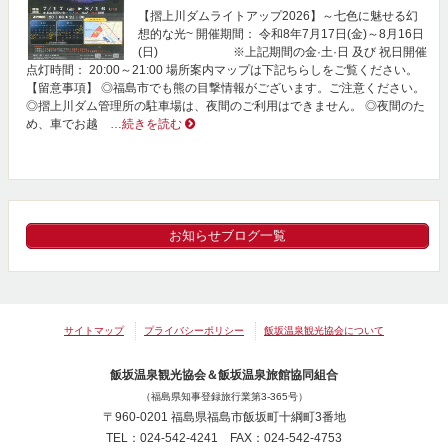
【摺上川ダムライトアップ2026】～七色に魅せる幻
想的な光~ 開催期間： 令和8年7月17日(金)～8月16日
(日) ※上記期間の金·土·日 及び 祝日開催
点灯時間： 20:00～21:00 場所案内マップは下記ちらしをご覧ください。
【留意事項】 ◎福島市でも熊の目撃情報がございます。ご注意ください。
◎摺上川ダム管理所の駐車場は、夜間のご利用はできません。 ◎夜間のた
め、車でお越
…続きを読む
お知らせブログ一覧
サイトマップ
プライバシーポリシー
飯坂温泉観光協会について
飯坂温泉観光協会＆飯坂温泉旅館協同組合
（福島県知事登録旅行業第3-365号）
〒960-0201 福島県福島市飯坂町十綱町3番地
TEL：024-542-4241 FAX：024-542-4753