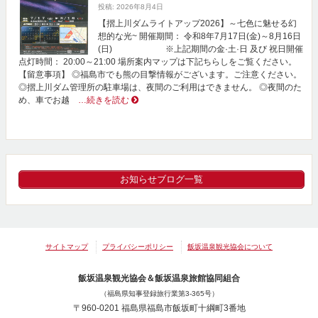
投稿: 2026年8月4日
【摺上川ダムライトアップ2026】～七色に魅せる幻
想的な光~ 開催期間： 令和8年7月17日(金)～8月16日
(日) ※上記期間の金·土·日 及び 祝日開催
点灯時間： 20:00～21:00 場所案内マップは下記ちらしをご覧ください。
【留意事項】 ◎福島市でも熊の目撃情報がございます。ご注意ください。
◎摺上川ダム管理所の駐車場は、夜間のご利用はできません。 ◎夜間のた
め、車でお越
…続きを読む
お知らせブログ一覧
サイトマップ
プライバシーポリシー
飯坂温泉観光協会について
飯坂温泉観光協会＆飯坂温泉旅館協同組合
（福島県知事登録旅行業第3-365号）
〒960-0201 福島県福島市飯坂町十綱町3番地