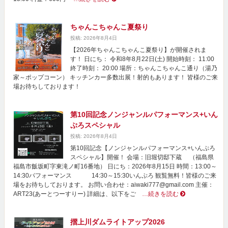
ちゃんこちゃんこ夏祭り
投稿: 2026年8月4日
【2026年ちゃんこちゃんこ夏祭り】が開催されま
す！ 日にち： 令和8年8月22日(土) 開始時刻： 11:00
終了時刻： 20:00 場所：ちゃんこちゃんこ通り（湯乃
家～ポップコーン） キッチンカー多数出展！射的もあります！ 皆様のご来
場お待ちしております！
第10回記念ノンジャンルパフォーマンス+いん
ぷろスペシャル
投稿: 2026年8月4日
第10回記念【ノンジャンルパフォーマンス+いんぷろ
スペシャル】開催！ 会場：旧堀切邸下蔵 （福島県
福島市飯坂町字東滝ノ町16番地） 日にち：2026年8月15日 時間：13:00～
14:30パフォーマンス 14:30～15:30いんぷろ 観覧無料！皆様のご来
場をお待ちしております。 お問い合わせ：aiwaki777@gmail.com 主催：
ART23(あーとつーすりー) 詳細は、以下をご
…続きを読む
摺上川ダムライトアップ2026