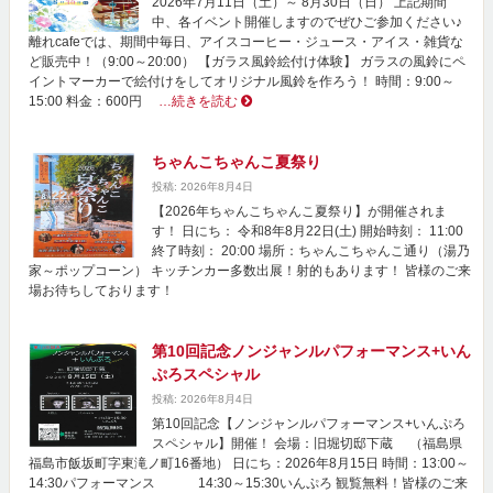
2026年7月11日（土）～ 8月30日（日） 上記期間
中、各イベント開催しますのでぜひご参加ください♪
離れcafeでは、期間中毎日、アイスコーヒー・ジュース・アイス・雑貨な
ど販売中！（9:00～20:00） 【ガラス風鈴絵付け体験】 ガラスの風鈴にペ
イントマーカーで絵付けをしてオリジナル風鈴を作ろう！ 時間：9:00～
15:00 料金：600円
…続きを読む
ちゃんこちゃんこ夏祭り
投稿: 2026年8月4日
【2026年ちゃんこちゃんこ夏祭り】が開催されま
す！ 日にち： 令和8年8月22日(土) 開始時刻： 11:00
終了時刻： 20:00 場所：ちゃんこちゃんこ通り（湯乃
家～ポップコーン） キッチンカー多数出展！射的もあります！ 皆様のご来
場お待ちしております！
第10回記念ノンジャンルパフォーマンス+いん
ぷろスペシャル
投稿: 2026年8月4日
第10回記念【ノンジャンルパフォーマンス+いんぷろ
スペシャル】開催！ 会場：旧堀切邸下蔵 （福島県
福島市飯坂町字東滝ノ町16番地） 日にち：2026年8月15日 時間：13:00～
14:30パフォーマンス 14:30～15:30いんぷろ 観覧無料！皆様のご来