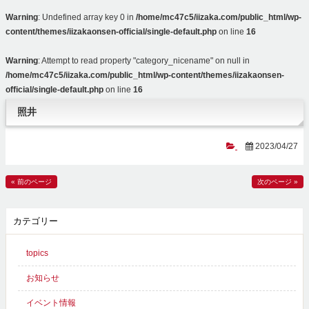
Warning
: Undefined array key 0 in
/home/mc47c5/iizaka.com/public_html/wp-
content/themes/iizakaonsen-official/single-default.php
on line
16
Warning
: Attempt to read property "category_nicename" on null in
/home/mc47c5/iizaka.com/public_html/wp-content/themes/iizakaonsen-
official/single-default.php
on line
16
照井
2023/04/27
« 前のページ
次のページ »
カテゴリー
topics
お知らせ
イベント情報