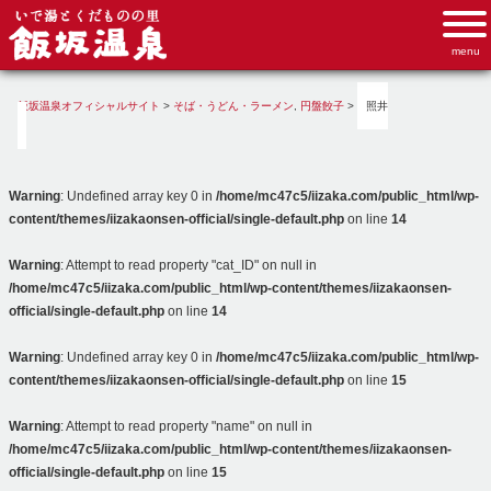
飯坂温泉オフィシャルサイト
>
そば・うどん・ラーメン
,
円盤餃子
>
照井
Warning
: Undefined array key 0 in
/home/mc47c5/iizaka.com/public_html/wp-
content/themes/iizakaonsen-official/single-default.php
on line
14
Warning
: Attempt to read property "cat_ID" on null in
/home/mc47c5/iizaka.com/public_html/wp-content/themes/iizakaonsen-
official/single-default.php
on line
14
Warning
: Undefined array key 0 in
/home/mc47c5/iizaka.com/public_html/wp-
content/themes/iizakaonsen-official/single-default.php
on line
15
Warning
: Attempt to read property "name" on null in
/home/mc47c5/iizaka.com/public_html/wp-content/themes/iizakaonsen-
official/single-default.php
on line
15