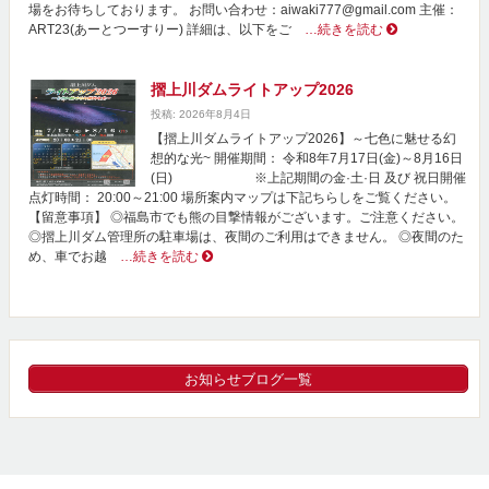
場をお待ちしております。 お問い合わせ：aiwaki777@gmail.com 主催：
ART23(あーとつーすりー) 詳細は、以下をご
…続きを読む
摺上川ダムライトアップ2026
投稿: 2026年8月4日
【摺上川ダムライトアップ2026】～七色に魅せる幻
想的な光~ 開催期間： 令和8年7月17日(金)～8月16日
(日) ※上記期間の金·土·日 及び 祝日開催
点灯時間： 20:00～21:00 場所案内マップは下記ちらしをご覧ください。
【留意事項】 ◎福島市でも熊の目撃情報がございます。ご注意ください。
◎摺上川ダム管理所の駐車場は、夜間のご利用はできません。 ◎夜間のた
め、車でお越
…続きを読む
お知らせブログ一覧