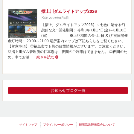
摺上川ダムライトアップ2026
投稿: 2026年8月4日
【摺上川ダムライトアップ2026】～七色に魅せる幻
想的な光~ 開催期間： 令和8年7月17日(金)～8月16日
(日) ※上記期間の金·土·日 及び 祝日開催
点灯時間： 20:00～21:00 場所案内マップは下記ちらしをご覧ください。
【留意事項】 ◎福島市でも熊の目撃情報がございます。ご注意ください。
◎摺上川ダム管理所の駐車場は、夜間のご利用はできません。 ◎夜間のた
め、車でお越
…続きを読む
お知らせブログ一覧
サイトマップ
プライバシーポリシー
飯坂温泉観光協会について