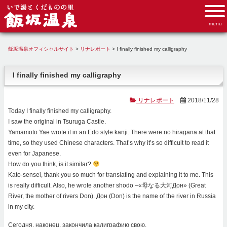
飯坂温泉オフィシャルサイト
>
リナレポート
>
I finally finished my calligraphy
I finally finished my calligraphy
リナレポート
2018/11/28
Today I finally finished my calligraphy.
I saw the original in Tsuruga Castle.
Yamamoto Yae wrote it in an Edo style kanji. There were no hiragana at that
time, so they used Chinese characters. That’s why it’s so difficult to read it
even for Japanese.
How do you think, is it similar?
Kato-sensei, thank you so much for translating and explaining it to me. This
is really difficult. Also, he wrote another shodo –«母なる大河Дон» (Great
River, the mother of rivers Don). Дон (Don) is the name of the river in Russia
in my city.
Сегодня, наконец, закончила калиграфию свою.