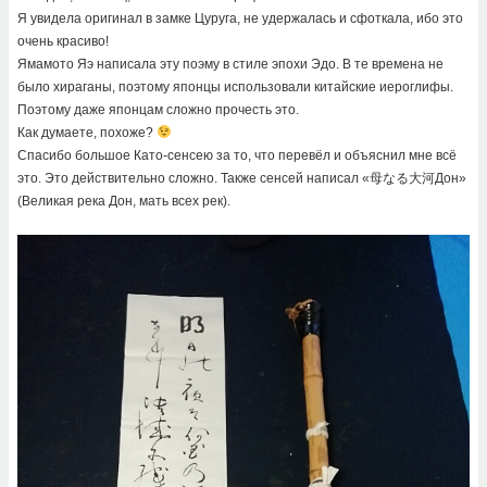
Я увидела оригинал в замке Цуруга, не удержалась и сфоткала, ибо это
очень красиво!
Ямамото Яэ написала эту поэму в стиле эпохи Эдо. В те времена не
было хираганы, поэтому японцы использовали китайские иероглифы.
Поэтому даже японцам сложно прочесть это.
Как думаете, похоже?
Спасибо большое Като-сенсею за то, что перевёл и объяснил мне всё
это. Это действительно сложно. Также сенсей написал «母なる大河Дон»
(Великая река Дон, мать всех рек).