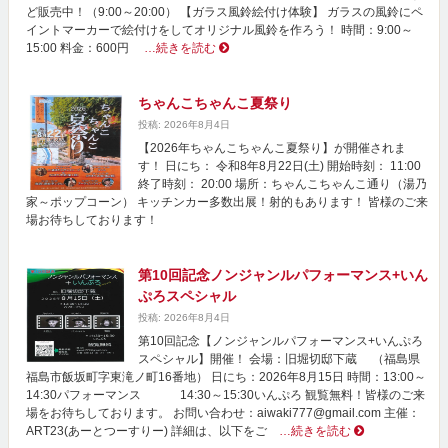
ど販売中！（9:00～20:00） 【ガラス風鈴絵付け体験】 ガラスの風鈴にペ
イントマーカーで絵付けをしてオリジナル風鈴を作ろう！ 時間：9:00～
15:00 料金：600円
…続きを読む
ちゃんこちゃんこ夏祭り
投稿: 2026年8月4日
【2026年ちゃんこちゃんこ夏祭り】が開催されま
す！ 日にち： 令和8年8月22日(土) 開始時刻： 11:00
終了時刻： 20:00 場所：ちゃんこちゃんこ通り（湯乃
家～ポップコーン） キッチンカー多数出展！射的もあります！ 皆様のご来
場お待ちしております！
第10回記念ノンジャンルパフォーマンス+いん
ぷろスペシャル
投稿: 2026年8月4日
第10回記念【ノンジャンルパフォーマンス+いんぷろ
スペシャル】開催！ 会場：旧堀切邸下蔵 （福島県
福島市飯坂町字東滝ノ町16番地） 日にち：2026年8月15日 時間：13:00～
14:30パフォーマンス 14:30～15:30いんぷろ 観覧無料！皆様のご来
場をお待ちしております。 お問い合わせ：aiwaki777@gmail.com 主催：
ART23(あーとつーすりー) 詳細は、以下をご
…続きを読む