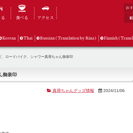
おす
まる
食べる
アクセス
観
Korean
Thai
Russian ( Translation by Rina )
Finnish ( Transl
ピ、ロードバイク、シャワー真尋ちゃん御泉印
ん御泉印
真尋ちゃんグッズ情報
2024/11/06