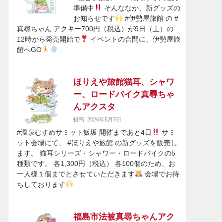
準備中
そんななか、新グッズの
お知らせです
#伊勢屋旅館 の #
真尋ちゃん アクキー700円（税込）が9日（土）の
12時から発売開始で
イベントの合間に、伊勢屋旅
館へGO
ほりえや旅館猫耳、シャワ
ー、ロードバイク真尋ちゃ
んアクスタ
投稿: 2026年5月7日
#温泉むすめサミット飯坂 開催まであと4日
サミ
ット会場にて、 #ほりえや旅館 の新グッズを販売し
ます。 猫耳シリーズ・シャワー・ロードバイクの5
種類です。 各1,300円（税込） 各100個のため、お
一人様１個までとさせていただきます
会場でお待
ちしております
福島市法被真尋ちゃんアク