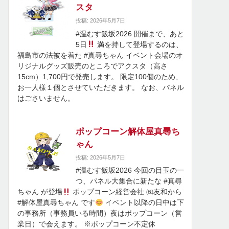
スタ
投稿: 2026年5月7日
#温むす飯坂2026 開催まで、あと
5日
満を持して登場するのは、
福島市の法被を着た #真尋ちゃん イベント会場のオ
リジナルグッズ販売のところでアクスタ（高さ
15cm）1,700円で発売します。 限定100個のため、
お一人様１個とさせていただきます。 なお、パネル
はごさいません。
ポップコーン解体屋真尋ち
ゃん
投稿: 2026年5月7日
#温むす飯坂2026 今回の目玉の一
つ、パネル大集合に新たな #真尋
ちゃん が登場
ポップコーン経営会社 ㈱友和から
#解体屋真尋ちゃん です
イベント以降の日中は下
の事務所（事務員いる時間）夜はポップコーン（営
業日）で会えます。 ※ポップコーン不定休