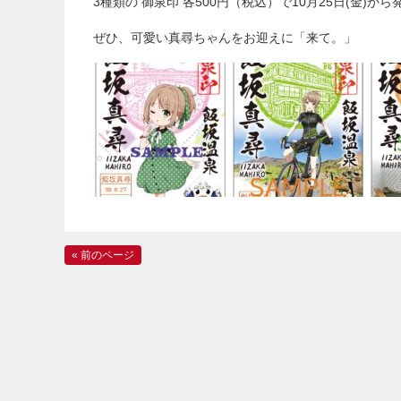
3種類の 御泉印 各500円（税込）で10月25日(金)か
ぜひ、可愛い真尋ちゃんをお迎えに「来て。」
« 前のページ