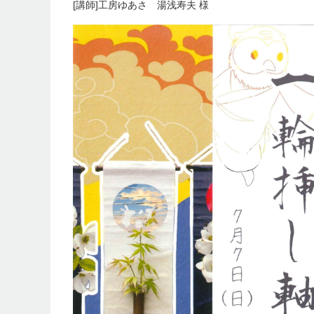
[講師]工房ゆあさ 湯浅寿夫 様