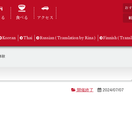
おす
まる
食べる
アクセス
観
Korean
Thai
Russian ( Translation by Rina )
Finnish ( Transl
体験
開催終了
2024/07/07