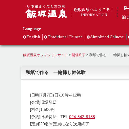
飯坂温泉へようこそ！
INFORMATION
泊
Language
English
Traditional Chinese
Simplified Chinese
飯坂温泉オフィシャルサイト
>
開催終了
>
和紙で作る 一輪挿し軸
和紙で作る 一輪挿し軸体験
[日時]7月7日(日)10時～12時
[会場]旧堀切邸
[料金]1,500円
[予約]旧堀切邸 TEL.
024-542-8188
[定員]20名※定員になり次第終了