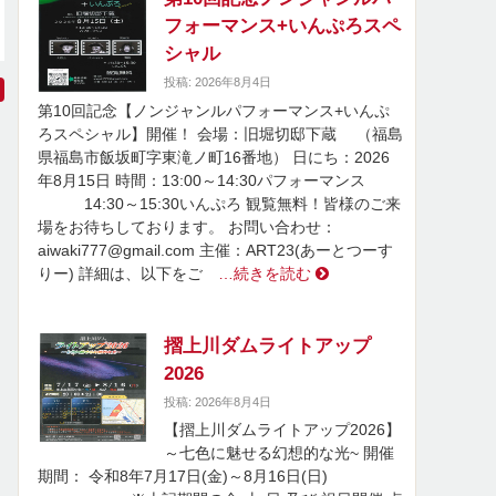
フォーマンス+いんぷろスペ
シャル
投稿: 2026年8月4日
第10回記念【ノンジャンルパフォーマンス+いんぷ
ろスペシャル】開催！ 会場：旧堀切邸下蔵 （福島
県福島市飯坂町字東滝ノ町16番地） 日にち：2026
年8月15日 時間：13:00～14:30パフォーマンス
14:30～15:30いんぷろ 観覧無料！皆様のご来
場をお待ちしております。 お問い合わせ：
aiwaki777@gmail.com 主催：ART23(あーとつーす
りー) 詳細は、以下をご
…続きを読む
摺上川ダムライトアップ
2026
投稿: 2026年8月4日
【摺上川ダムライトアップ2026】
～七色に魅せる幻想的な光~ 開催
期間： 令和8年7月17日(金)～8月16日(日)