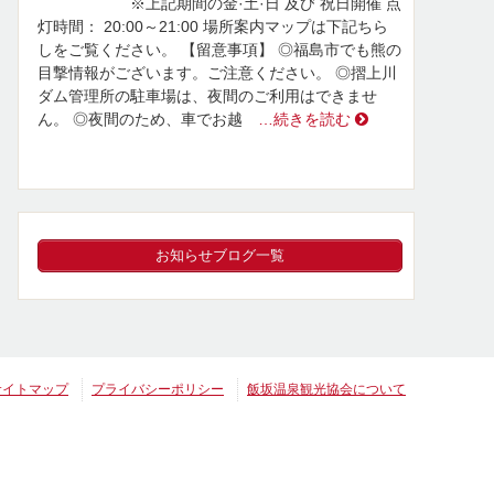
※上記期間の金·土·日 及び 祝日開催 点
灯時間： 20:00～21:00 場所案内マップは下記ちら
しをご覧ください。 【留意事項】 ◎福島市でも熊の
目撃情報がございます。ご注意ください。 ◎摺上川
ダム管理所の駐車場は、夜間のご利用はできませ
ん。 ◎夜間のため、車でお越
…続きを読む
お知らせブログ一覧
サイトマップ
プライバシーポリシー
飯坂温泉観光協会について