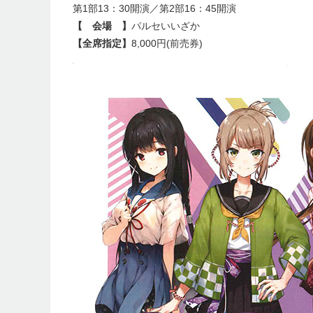
第1部13：30開演／第2部16：45開演
【 会場 】
パルセいいざか
【全席指定】
8,000円(前売券)