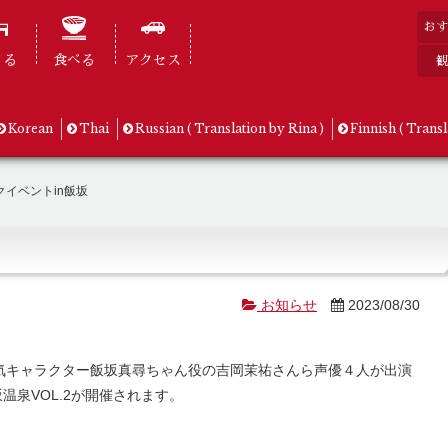
おす
まる
食べる
アクセス
観
Korean
Thai
Russian ( Translation by Rina )
Finnish ( Transl
イベントin飯坂
お知らせ
2023/08/30
気キャラクター飯坂真尋ちゃん役の吉岡茉祐さんら声優４人が出演
温泉VOL.2が開催されます。