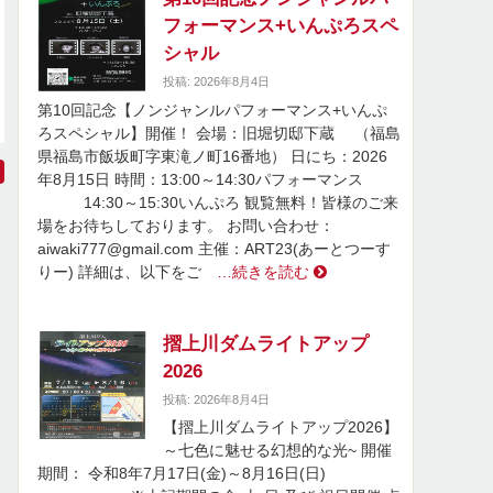
フォーマンス+いんぷろスペ
シャル
投稿: 2026年8月4日
第10回記念【ノンジャンルパフォーマンス+いんぷ
ろスペシャル】開催！ 会場：旧堀切邸下蔵 （福島
県福島市飯坂町字東滝ノ町16番地） 日にち：2026
年8月15日 時間：13:00～14:30パフォーマンス
14:30～15:30いんぷろ 観覧無料！皆様のご来
場をお待ちしております。 お問い合わせ：
aiwaki777@gmail.com 主催：ART23(あーとつーす
りー) 詳細は、以下をご
…続きを読む
摺上川ダムライトアップ
2026
投稿: 2026年8月4日
【摺上川ダムライトアップ2026】
～七色に魅せる幻想的な光~ 開催
期間： 令和8年7月17日(金)～8月16日(日)