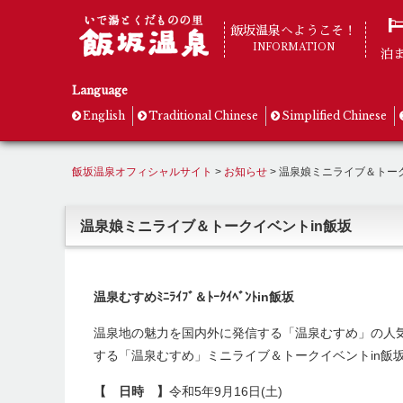
飯坂温泉へようこそ！
INFORMATION
泊
Language
English
Traditional Chinese
Simplified Chinese
飯坂温泉オフィシャルサイト
>
お知らせ
>
温泉娘ミニライブ＆トーク
温泉娘ミニライブ＆トークイベントin飯坂
温泉むすめﾐﾆﾗｲﾌﾞ＆ﾄｰｸｲﾍﾞﾝﾄin飯坂
温泉地の魅力を国内外に発信する「温泉むすめ」の人
する「温泉むすめ」ミニライブ＆トークイベントin飯坂
【 日時 】
令和5年9月16日(土)