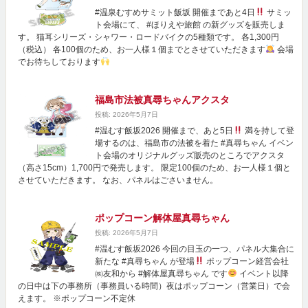
#温泉むすめサミット飯坂 開催まであと4日
サミッ
ト会場にて、 #ほりえや旅館 の新グッズを販売しま
す。 猫耳シリーズ・シャワー・ロードバイクの5種類です。 各1,300円
（税込） 各100個のため、お一人様１個までとさせていただきます
会場
でお待ちしております
福島市法被真尋ちゃんアクスタ
投稿: 2026年5月7日
#温むす飯坂2026 開催まで、あと5日
満を持して登
場するのは、福島市の法被を着た #真尋ちゃん イベン
ト会場のオリジナルグッズ販売のところでアクスタ
（高さ15cm）1,700円で発売します。 限定100個のため、お一人様１個と
させていただきます。 なお、パネルはごさいません。
ポップコーン解体屋真尋ちゃん
投稿: 2026年5月7日
#温むす飯坂2026 今回の目玉の一つ、パネル大集合に
新たな #真尋ちゃん が登場
ポップコーン経営会社
㈱友和から #解体屋真尋ちゃん です
イベント以降
の日中は下の事務所（事務員いる時間）夜はポップコーン（営業日）で会
えます。 ※ポップコーン不定休