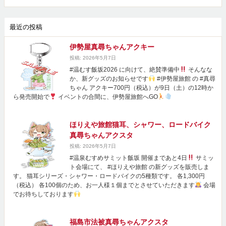
最近の投稿
伊勢屋真尋ちゃんアクキー
投稿: 2026年5月7日
#温むす飯坂2026 に向けて、絶賛準備中
そんなな
か、新グッズのお知らせです
#伊勢屋旅館 の #真尋
ちゃん アクキー700円（税込）が9日（土）の12時か
ら発売開始で
イベントの合間に、伊勢屋旅館へGO
ほりえや旅館猫耳、シャワー、ロードバイク
真尋ちゃんアクスタ
投稿: 2026年5月7日
#温泉むすめサミット飯坂 開催まであと4日
サミッ
ト会場にて、 #ほりえや旅館 の新グッズを販売しま
す。 猫耳シリーズ・シャワー・ロードバイクの5種類です。 各1,300円
（税込） 各100個のため、お一人様１個までとさせていただきます
会場
でお待ちしております
福島市法被真尋ちゃんアクスタ