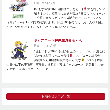
投稿: 2026年5月7日
#温むす飯坂2026 開催まで、あと5日
満を持して登
場するのは、福島市の法被を着た #真尋ちゃん イベン
ト会場のオリジナルグッズ販売のところでアクスタ
（高さ15cm）1,700円で発売します。 限定100個のため、お一人様１個と
させていただきます。 なお、パネルはごさいません。
ポップコーン解体屋真尋ちゃん
投稿: 2026年5月7日
#温むす飯坂2026 今回の目玉の一つ、パネル大集合に
新たな #真尋ちゃん が登場
ポップコーン経営会社
㈱友和から #解体屋真尋ちゃん です
イベント以降
の日中は下の事務所（事務員いる時間）夜はポップコーン（営業日）で会
えます。 ※ポップコーン不定休
お知らせブログ一覧