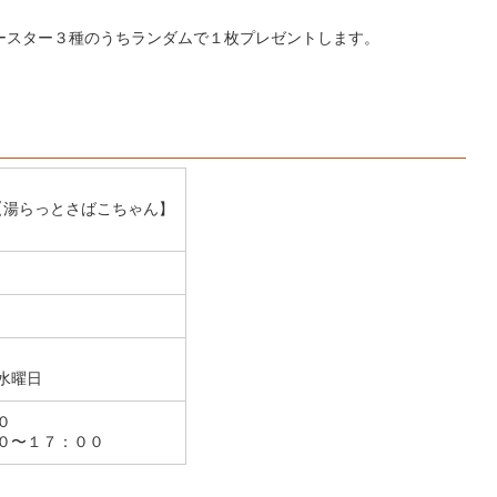
ースター３種のうちランダムで１枚プレゼントします。
15【湯らっとさばこちゃん】
水曜日
０
０〜１７：００