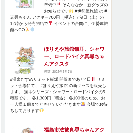
準備中
そんななか、新グッズの
お知らせです
#伊勢屋旅館 の #
真尋ちゃん アクキー700円（税込）が9日（土）の
12時から発売開始で
イベントの合間に、伊勢屋旅
館へGO
ほりえや旅館猫耳、シャワ
ー、ロードバイク真尋ちゃ
んアクスタ
投稿: 2026年5月7日
#温泉むすめサミット飯坂 開催まであと4日
サミ
ット会場にて、 #ほりえや旅館 の新グッズを販売し
ます。 猫耳シリーズ・シャワー・ロードバイクの5
種類です。 各1,300円（税込） 各100個のため、お
一人様１個までとさせていただきます
会場でお待
ちしております
福島市法被真尋ちゃんアク