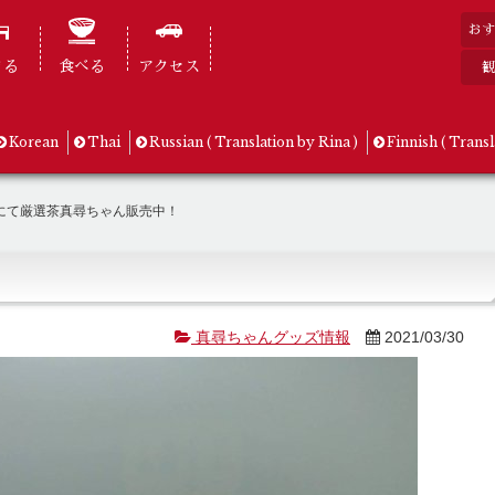
おす
まる
食べる
アクセス
観
Korean
Thai
Russian ( Translation by Rina )
Finnish ( Transl
にて厳選茶真尋ちゃん販売中！
真尋ちゃんグッズ情報
2021/03/30