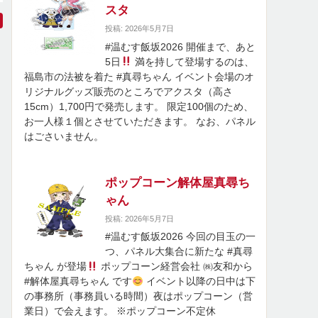
スタ
投稿: 2026年5月7日
#温むす飯坂2026 開催まで、あと
5日
満を持して登場するのは、
福島市の法被を着た #真尋ちゃん イベント会場のオ
リジナルグッズ販売のところでアクスタ（高さ
15cm）1,700円で発売します。 限定100個のため、
お一人様１個とさせていただきます。 なお、パネル
はごさいません。
ポップコーン解体屋真尋ち
ゃん
投稿: 2026年5月7日
#温むす飯坂2026 今回の目玉の一
つ、パネル大集合に新たな #真尋
ちゃん が登場
ポップコーン経営会社 ㈱友和から
#解体屋真尋ちゃん です
イベント以降の日中は下
の事務所（事務員いる時間）夜はポップコーン（営
業日）で会えます。 ※ポップコーン不定休