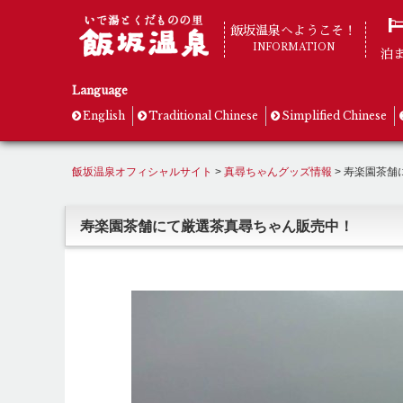
飯坂温泉へようこそ！
INFORMATION
泊
Language
English
Traditional Chinese
Simplified Chinese
飯坂温泉オフィシャルサイト
>
真尋ちゃんグッズ情報
>
寿楽園茶舗
寿楽園茶舗にて厳選茶真尋ちゃん販売中！