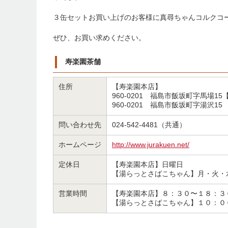
３缶セットお買い上げのお客様に真尋ちゃんコルクコ
ぜひ、お買い求めください。
寿楽園茶舗
住所
【寿楽園本店】
960-0201 福島市飯坂町字馬場
960-0201 福島市飯坂町字湯沢15
問い合わせ先
024-542-4481（共通）
ホームページ
http://www.jurakuen.net/
定休日
【寿楽園本店】日曜日
【湯らっとさばこちゃん】月・火・
営業時間
【寿楽園本店】８：３０〜１８：３
【湯らっとさばこちゃん】１０：０