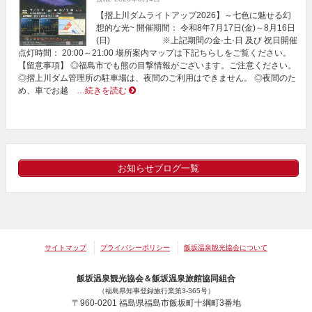
【摺上川ダムライトアップ2026】～七色に魅せる幻
想的な光~ 開催期間： 令和8年7月17日(金)～8月16日
(日) ※上記期間の金·土·日 及び 祝日開催
点灯時間： 20:00～21:00 場所案内マップは下記ちらしをご覧ください。
【留意事項】 ◎福島市でも熊の目撃情報がございます。ご注意ください。
◎摺上川ダム管理所の駐車場は、夜間のご利用はできません。 ◎夜間のた
め、車でお越
…続きを読む
お知らせブログ一覧
サイトマップ
プライバシーポリシー
飯坂温泉観光協会について
飯坂温泉観光協会＆飯坂温泉旅館協同組合
（福島県知事登録旅行業第3-365号）
〒960-0201 福島県福島市飯坂町十綱町3番地