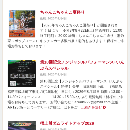
ちゃんこちゃんこ夏祭り
投稿: 2026年8月4日
【2026年ちゃんこちゃんこ夏祭り】が開催されま
す！ 日にち： 令和8年8月22日(土) 開始時刻： 11:00
終了時刻： 20:00 場所：ちゃんこちゃんこ通り（湯乃
家～ポップコーン） キッチンカー多数出展！射的もあります！ 皆様のご来
場お待ちしております！
第10回記念ノンジャンルパフォーマンス+いん
ぷろスペシャル
投稿: 2026年8月4日
第10回記念【ノンジャンルパフォーマンス+いんぷろ
スペシャル】開催！ 会場：旧堀切邸下蔵 （福島県
福島市飯坂町字東滝ノ町16番地） 日にち：2026年8月15日 時間：13:00～
14:30パフォーマンス 14:30～15:30いんぷろ 観覧無料！皆様のご来
場をお待ちしております。 お問い合わせ：aiwaki777@gmail.com 主催：
ART23(あーとつーすりー) 詳細は、以下をご
…続きを読む
摺上川ダムライトアップ2026
投稿: 2026年8月4日