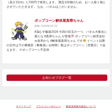
（高さ15cm）1,700円で発売します。 限定100個のため、お一人様１個と
させていただきます。 なお、パネルはごさいません。
ポップコーン解体屋真尋ちゃん
投稿: 2026年5月7日
#温むす飯坂2026 今回の目玉の一つ、パネル大集合に
新たな #真尋ちゃん が登場
ポップコーン経営会社
㈱友和から #解体屋真尋ちゃん です
イベント以降
の日中は下の事務所（事務員いる時間）夜はポップコーン（営業日）で会
えます。 ※ポップコーン不定休
お知らせブログ一覧
サイトマップ
プライバシーポリシー
飯坂温泉観光協会について