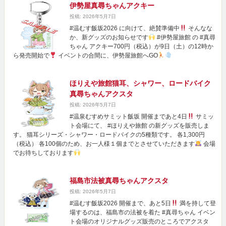
伊勢屋真尋ちゃんアクキー
投稿: 2026年5月7日
#温むす飯坂2026 に向けて、絶賛準備中
そんなな
か、新グッズのお知らせです
#伊勢屋旅館 の #真尋
ちゃん アクキー700円（税込）が9日（土）の12時か
ら発売開始で
イベントの合間に、伊勢屋旅館へGO
ほりえや旅館猫耳、シャワー、ロードバイク
真尋ちゃんアクスタ
投稿: 2026年5月7日
#温泉むすめサミット飯坂 開催まであと4日
サミッ
ト会場にて、 #ほりえや旅館 の新グッズを販売しま
す。 猫耳シリーズ・シャワー・ロードバイクの5種類です。 各1,300円
（税込） 各100個のため、お一人様１個までとさせていただきます
会場
でお待ちしております
福島市法被真尋ちゃんアクスタ
投稿: 2026年5月7日
#温むす飯坂2026 開催まで、あと5日
満を持して登
場するのは、福島市の法被を着た #真尋ちゃん イベン
ト会場のオリジナルグッズ販売のところでアクスタ