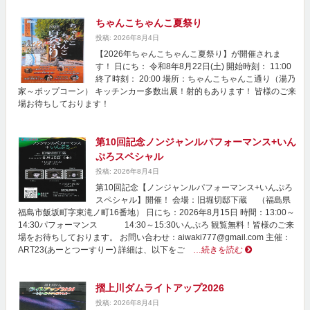
ちゃんこちゃんこ夏祭り
投稿: 2026年8月4日
【2026年ちゃんこちゃんこ夏祭り】が開催されま
す！ 日にち： 令和8年8月22日(土) 開始時刻： 11:00
終了時刻： 20:00 場所：ちゃんこちゃんこ通り（湯乃
家～ポップコーン） キッチンカー多数出展！射的もあります！ 皆様のご来
場お待ちしております！
第10回記念ノンジャンルパフォーマンス+いん
ぷろスペシャル
投稿: 2026年8月4日
第10回記念【ノンジャンルパフォーマンス+いんぷろ
スペシャル】開催！ 会場：旧堀切邸下蔵 （福島県
福島市飯坂町字東滝ノ町16番地） 日にち：2026年8月15日 時間：13:00～
14:30パフォーマンス 14:30～15:30いんぷろ 観覧無料！皆様のご来
場をお待ちしております。 お問い合わせ：aiwaki777@gmail.com 主催：
ART23(あーとつーすりー) 詳細は、以下をご
…続きを読む
摺上川ダムライトアップ2026
投稿: 2026年8月4日