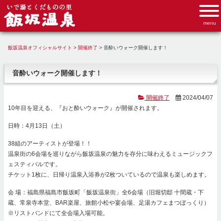
飯坂温泉オフィシャルサイト
>
開催終了
>
音酔いウォーク開催します！
音酔いウォーク開催します！
開催終了
2024/04/07
10年目を迎える、『おと酔いウォーク』が開催されます。
日時：4月13日（土）
38組のアーティストが登場！！
温泉街の6会場を巡りながら飯坂温泉の魅力を存分に味わえるミュージックフ
ェスティバルです。
チケット1枚に、日帰り温泉入浴券が2枚ついているので温泉も楽しめます。
会 場：福島県福島市飯坂町「飯坂温泉街」全6会場（旧堀切邸 十間蔵・下
蔵、常泉寺本堂、BAR楽屋、旅館小松や宴会場、足湯カフェまつぼっくり）
※リストバンドにて全会場入場可能。