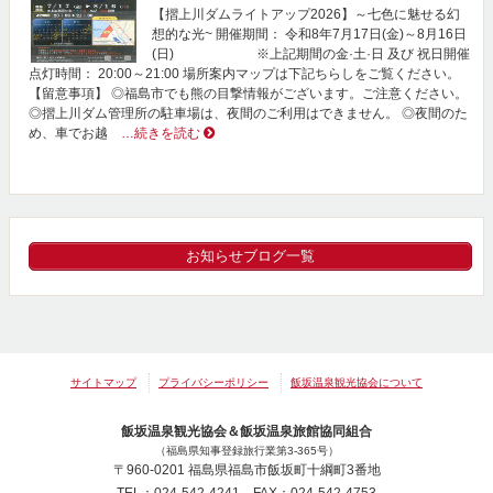
【摺上川ダムライトアップ2026】～七色に魅せる幻
想的な光~ 開催期間： 令和8年7月17日(金)～8月16日
(日) ※上記期間の金·土·日 及び 祝日開催
点灯時間： 20:00～21:00 場所案内マップは下記ちらしをご覧ください。
【留意事項】 ◎福島市でも熊の目撃情報がございます。ご注意ください。
◎摺上川ダム管理所の駐車場は、夜間のご利用はできません。 ◎夜間のた
め、車でお越
…続きを読む
お知らせブログ一覧
サイトマップ
プライバシーポリシー
飯坂温泉観光協会について
飯坂温泉観光協会＆飯坂温泉旅館協同組合
（福島県知事登録旅行業第3-365号）
〒960-0201 福島県福島市飯坂町十綱町3番地
TEL：024-542-4241 FAX：024-542-4753