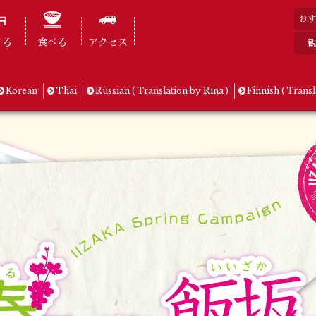
おす
まる
食べる
アクセス
観
Korean
Thai
Russian ( Translation by Rina )
Finnish ( Transl