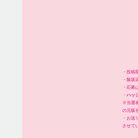
・投稿期
・飯坂
・応募は
・
ハッ
※当選者
の元版
・お送
させて