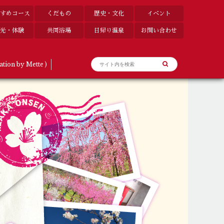
すめコース
くだもの
歴史・文化
イベント
光・体験
共同浴場
日帰り温泉
お問い合わせ
ation by Mette )