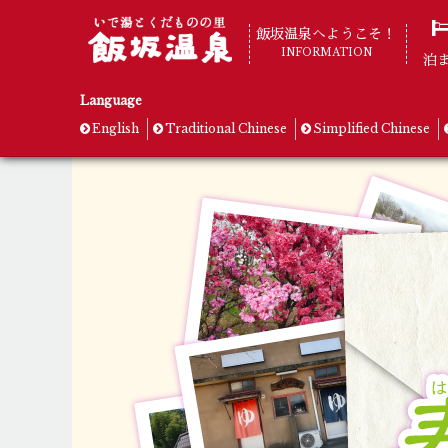
飯坂温泉へようこそ！
INFORMATION
泊
Language
English
Traditional Chinese
Simplified Chinese