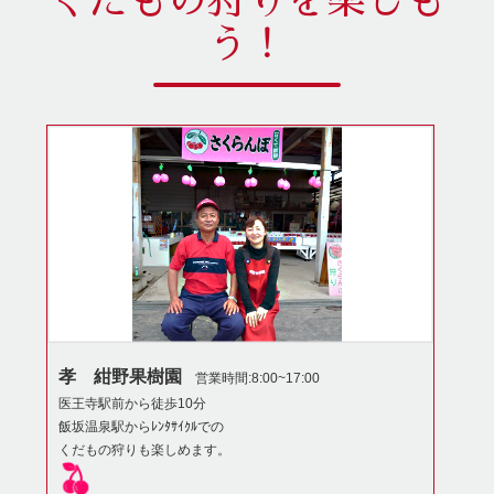
くだもの狩りを楽しも
う！
孝 紺野果樹園
営業時間:8:00~17:00
医王寺駅前から徒歩10分
飯坂温泉駅からﾚﾝﾀｻｲｸﾙでの
くだもの狩りも楽しめます。