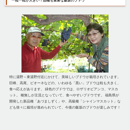
一粒一粒が大きい！品種も豊富な飯坂のブドウ
特に湯野～東湯野付近にかけて、美味しいブドウが栽培されています。
巨峰、高尾、ピオーネなどの、いわゆる「黒い」ブドウは粒も大きく、
食べ応えがあります。 緑色のブドウでは、ロザリオビアンコ、マスカ
ット。 種無しが主流となっていて、食べやすいブドウです。 福島県が
開発した新品種「あづましずく」や、高級種「シャインマスカット」な
ども徐々に栽培が進められていて、今後の飯坂のブドウが楽しみです！