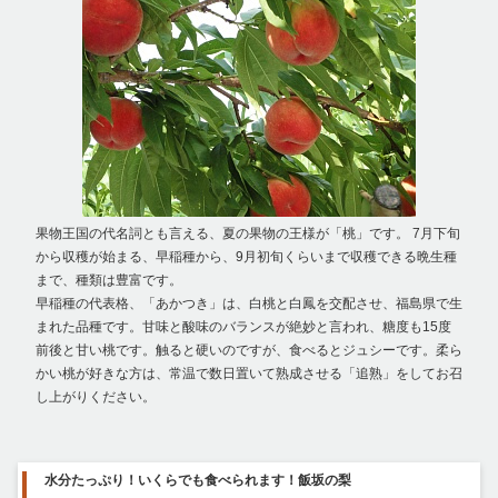
果物王国の代名詞とも言える、夏の果物の王様が「桃」です。 7月下旬
から収穫が始まる、早稲種から、9月初旬くらいまで収穫できる晩生種
まで、種類は豊富です。
早稲種の代表格、「あかつき」は、白桃と白鳳を交配させ、福島県で生
まれた品種です。甘味と酸味のバランスが絶妙と言われ、糖度も15度
前後と甘い桃です。触ると硬いのですが、食べるとジュシーです。柔ら
かい桃が好きな方は、常温で数日置いて熟成させる「追熟」をしてお召
し上がりください。
水分たっぷり！いくらでも食べられます！飯坂の梨